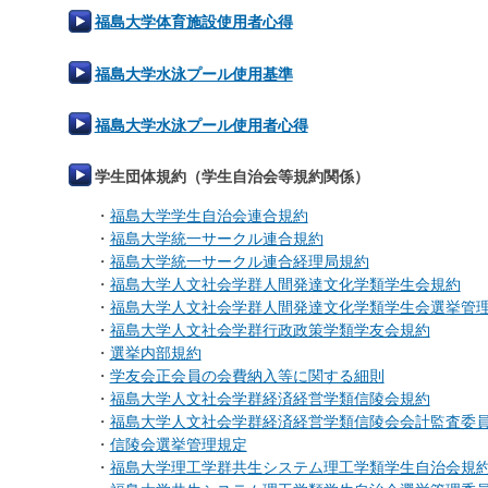
福島大学体育施設使用者心得
福島大学水泳プール使用基準
福島大学水泳プール使用者心得
学生団体規約（学生自治会等規約関係）
・
福島大学学生自治会連合規約
・
福島大学統一サークル連合規約
・
福島大学統一サークル連合経理局規約
・
福島大学人文社会学群人間発達文化学類学生会規約
・
福島大学人文社会学群人間発達文化学類学生会選挙管
・
福島大学人文社会学群行政政策学類学友会規約
・
選挙内部規約
・
学友会正会員の会費納入等に関する細則
・
福島大学人文社会学群経済経営学類信陵会規約
・
福島大学人文社会学群経済経営学類信陵会会計監査委
・
信陵会選挙管理規定
・
福島大学理工学群共生システム理工学類学生自治会規