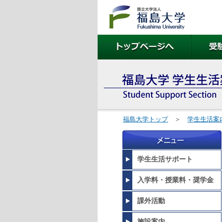
福島大学トップ
＞
学生生活案
学生生活サポート
入学料・授業料・奨学金
課外活動
施設案内