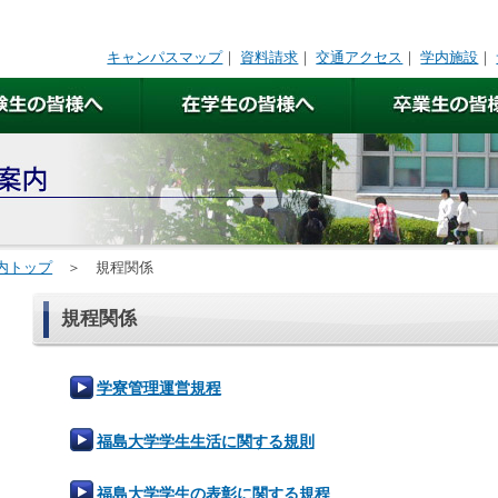
キャンパスマップ
｜
資料請求
｜
交通アクセス
｜
学内施設
｜
内トップ
＞ 規程関係
規程関係
学寮管理運営規程
福島大学学生生活に関する規則
福島大学学生の表彰に関する規程